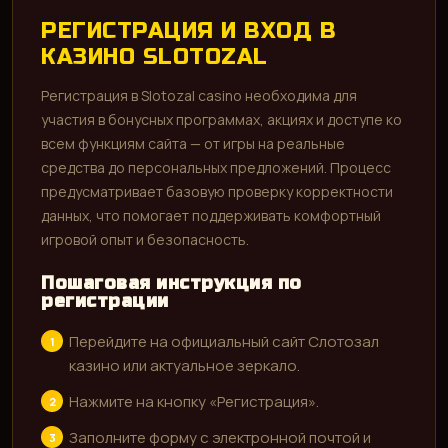
РЕГИСТРАЦИЯ И ВХОД В
КАЗИНО SLOTOZAL
Регистрация в Slotozal casino необходима для
участия в бонусных программах, акциях и доступе ко
всем функциям сайта — от игры на реальные
средства до персональных предложений. Процесс
предусматривает базовую проверку корректности
данных, что помогает поддерживать комфортный
игровой опыт и безопасность.
Пошаговая инструкция по
регистрации
Перейдите на официальный сайт Слотозал
казино или актуальное зеркало.
Нажмите на кнопку «Регистрация».
Заполните форму с электронной почтой и