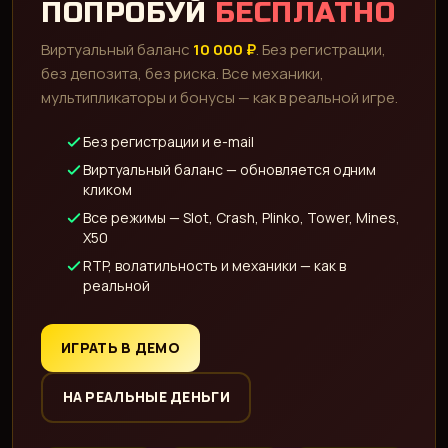
ПОПРОБУЙ
БЕСПЛАТНО
Виртуальный баланс
10 000 ₽
. Без регистрации,
без депозита, без риска. Все механики,
мультипликаторы и бонусы — как в реальной игре.
Без регистрации и e-mail
Виртуальный баланс — обновляется одним
кликом
Все режимы — Slot, Crash, Plinko, Tower, Mines,
X50
RTP, волатильность и механики — как в
реальной
ИГРАТЬ В ДЕМО
НА РЕАЛЬНЫЕ ДЕНЬГИ