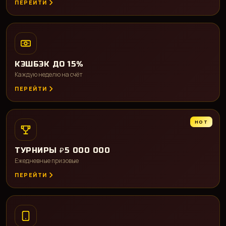
ПЕРЕЙТИ
КЭШБЭК ДО 15%
Каждую неделю на счёт
ПЕРЕЙТИ
HOT
ТУРНИРЫ ₽5 000 000
Ежедневные призовые
ПЕРЕЙТИ