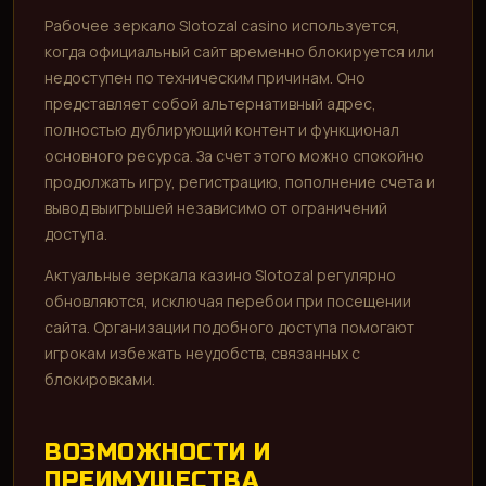
Рабочее зеркало Slotozal casino используется,
когда официальный сайт временно блокируется или
недоступен по техническим причинам. Оно
представляет собой альтернативный адрес,
полностью дублирующий контент и функционал
основного ресурса. За счет этого можно спокойно
продолжать игру, регистрацию, пополнение счета и
вывод выигрышей независимо от ограничений
доступа.
Актуальные зеркала казино Slotozal регулярно
обновляются, исключая перебои при посещении
сайта. Организации подобного доступа помогают
игрокам избежать неудобств, связанных с
блокировками.
ВОЗМОЖНОСТИ И
ПРЕИМУЩЕСТВА