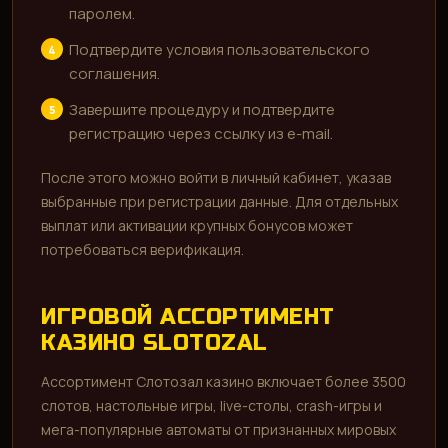
паролем.
Подтвердите условия пользовательского
соглашения.
Завершите процедуру и подтвердите
регистрацию через ссылку из e-mail.
После этого можно войти в личный кабинет, указав
выбранные при регистрации данные. Для отдельных
выплат или активации крупных бонусов может
потребоваться верификация.
ИГРОВОЙ АССОРТИМЕНТ
КАЗИНО SLOTOZAL
Ассортимент Слотозал казино включает более 3500
слотов, настольные игры, live-столы, crash-игры и
мега-популярные автоматы от признанных мировых