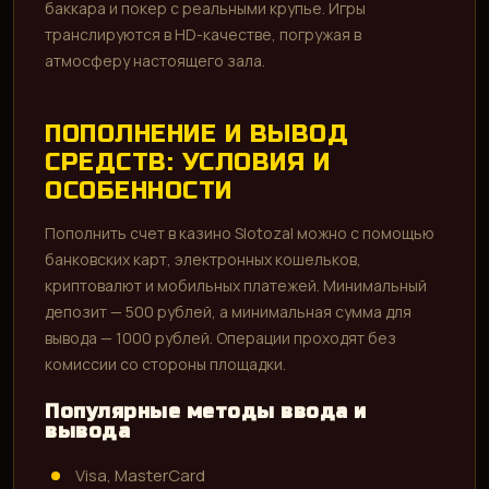
баккара и покер с реальными крупье. Игры
транслируются в HD-качестве, погружая в
атмосферу настоящего зала.
ПОПОЛНЕНИЕ И ВЫВОД
СРЕДСТВ: УСЛОВИЯ И
ОСОБЕННОСТИ
Пополнить счет в казино Slotozal можно с помощью
банковских карт, электронных кошельков,
криптовалют и мобильных платежей. Минимальный
депозит — 500 рублей, а минимальная сумма для
вывода — 1000 рублей. Операции проходят без
комиссии со стороны площадки.
Популярные методы ввода и
вывода
Visa, MasterCard