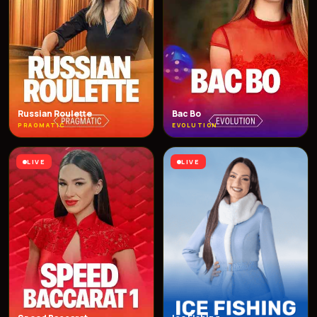
Russian Roulette
Bac Bo
PRAGMATIC
EVOLUTION
LIVE
LIVE