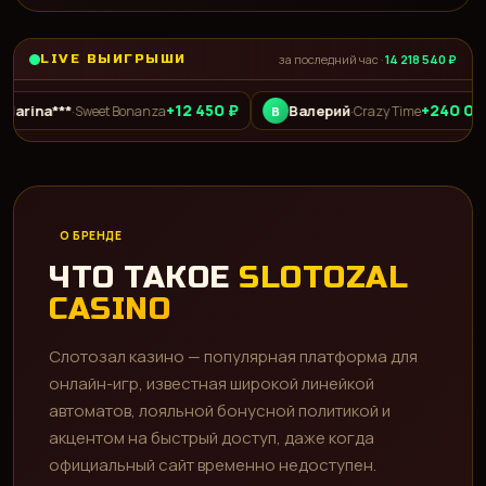
LIVE ВЫИГРЫШИ
за последний час ·
14 218 540 ₽
+12 450 ₽
+240 015 ₽
***
Валерий
·
Sweet Bonanza
·
Crazy Time
В
О БРЕНДЕ
ЧТО ТАКОЕ
SLOTOZAL
CASINO
Слотозал казино — популярная платформа для
онлайн-игр, известная широкой линейкой
автоматов, лояльной бонусной политикой и
акцентом на быстрый доступ, даже когда
официальный сайт временно недоступен.