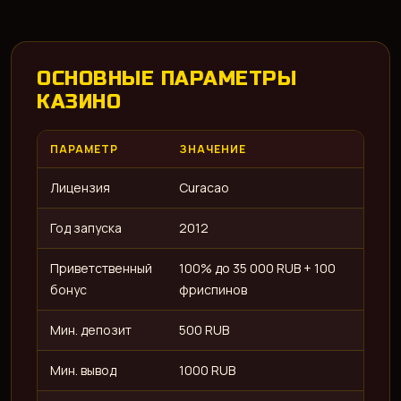
ОСНОВНЫЕ ПАРАМЕТРЫ
КАЗИНО
ПАРАМЕТР
ЗНАЧЕНИЕ
Лицензия
Curacao
OTO
Год запуска
2012
Приветственный
100% до 35 000 RUB + 100
бонус
фриспинов
Мин. депозит
500 RUB
Мин. вывод
1000 RUB