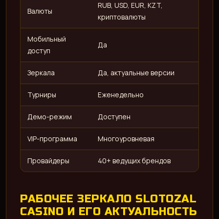
RUB, USD, EUR, KZT,
Валюты
криптовалюты
Мобильный
Да
доступ
Зеркала
Да, актуальные версии
Турниры
Еженедельно
Демо-режим
Доступен
VIP-программа
Многоуровневая
Провайдеры
40+ ведущих брендов
РАБОЧЕЕ ЗЕРКАЛО SLOTOZAL
CASINO И ЕГО АКТУАЛЬНОСТЬ