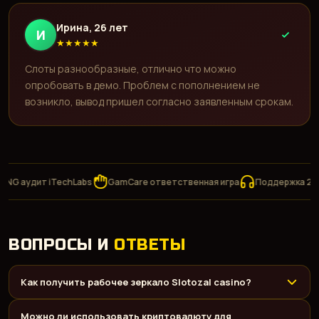
Ирина, 26 лет
И
★
★
★
★
★
Слоты разнообразные, отлично что можно
опробовать в демо. Проблем с пополнением не
возникло, вывод пришел согласно заявленным срокам.
аудит iTechLabs
GamCare ответственная игра
Поддержка 24/7
ВОПРОСЫ И
ОТВЕТЫ
Как получить рабочее зеркало Slotozal casino?
Можно ли использовать криптовалюту для